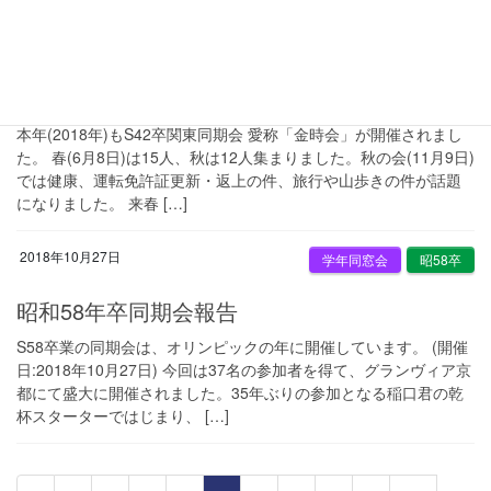
2018年11月9日
学年同窓会
昭42卒
昭和42卒関東同期会報告
本年(2018年)もS42卒関東同期会 愛称「金時会」が開催されまし
た。 春(6月8日)は15人、秋は12人集まりました。秋の会(11月9日)
では健康、運転免許証更新・返上の件、旅行や山歩きの件が話題
になりました。 来春 […]
2018年10月27日
学年同窓会
昭58卒
昭和58年卒同期会報告
S58卒業の同期会は、オリンピックの年に開催しています。 (開催
日:2018年10月27日) 今回は37名の参加者を得て、グランヴィア京
都にて盛大に開催されました。35年ぶりの参加となる稲口君の乾
杯スターターではじまり、 […]
投