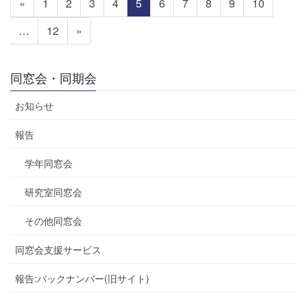
固
固
固
固
固
固
固
固
固
固
«
1
2
3
4
5
6
7
8
9
10
稿
定
定
定
定
定
定
定
定
定
定
の
固
…
12
»
ペ
ペ
ペ
ペ
ペ
ペ
ペ
ペ
ペ
ペ
ペ
定
ー
ー
ー
ー
ー
ー
ー
ー
ー
ー
ー
ペ
ジ
ジ
ジ
ジ
ジ
ジ
ジ
ジ
ジ
ジ
同窓会・同期会
ジ
ー
送
ジ
お知らせ
り
報告
学年同窓会
研究室同窓会
その他同窓会
同窓会支援サービス
報告:バックナンバー(旧サイト)