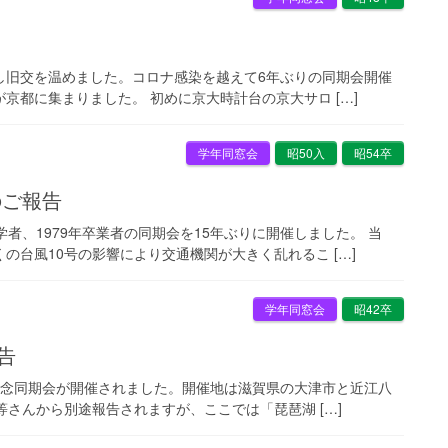
を開催し旧交を温めました。コロナ感染を越えて6年ぶりの同期会開催
京都に集まりました。 初めに京大時計台の京大サロ […]
学年同窓会
昭50入
昭54卒
のご報告
入学者、1979年卒業者の同期会を15年ぶりに開催しました。 当
の台風10号の影響により交通機関が大きく乱れるこ […]
学年同窓会
昭42卒
告
)の傘寿記念同期会が開催されました。開催地は滋賀県の大津市と近江八
さんから別途報告されますが、ここでは「琵琶湖 […]