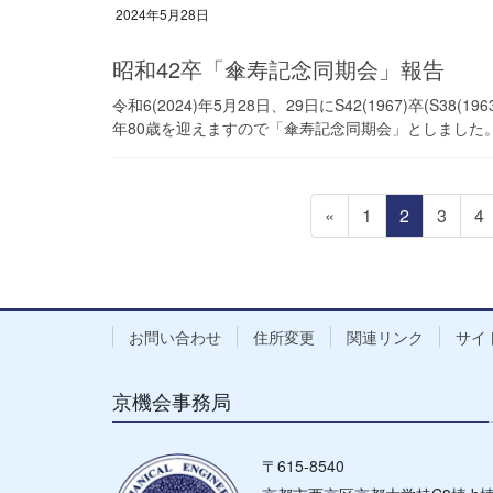
2024年5月28日
昭和42卒「傘寿記念同期会」報告
令和6(2024)年5月28日、29日にS42(1967)卒(
年80歳を迎えますので「傘寿記念同期会」としました。平成2
投
固
固
固
固
«
1
2
3
4
稿
定
定
定
定
の
ペ
ペ
ペ
ペ
ペ
ー
ー
ー
ー
ー
ジ
ジ
ジ
ジ
お問い合わせ
住所変更
関連リンク
サイ
ジ
送
京機会事務局
り
〒615-8540