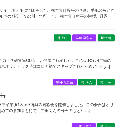
バーサイドホテルにて開催した。梅本常任幹事の企画、手配のもと昨
ル内の料亭「かの川」で行った。 梅本常任幹事の挨拶、経過
池上研
学年同窓会
燃焼研
焼・動力工学研究室OB会」が開催されました。このOB会は4年毎の
京オリンピック時はコロナ禍でスキップされたため8年ぶ […]
学年同窓会
昭54入
昭58卒
報告
8年卒業(54入or 60修)の同窓会を開催しました。この会合はオリ
めての参加者も得て、中田くんの号令のもと3 […]
学年同窓会
昭48卒