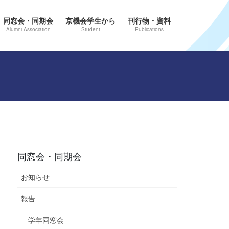
同窓会・同期会
京機会学生から
刊行物・資料
Alumni Association
Student
Publications
同窓会・同期会
お知らせ
報告
学年同窓会