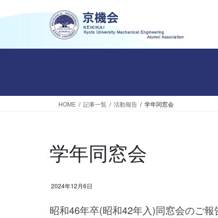
コ
ナ
ン
ビ
テ
ゲ
ン
ー
ツ
シ
へ
ョ
ス
ン
キ
に
ッ
移
HOME
記事一覧
活動報告
学年同窓会
プ
動
学年同窓会
2024年12月6日
昭和46年卒(昭和42年入)同窓会のご報