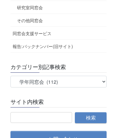
研究室同窓会
その他同窓会
同窓会支援サービス
報告:バックナンバー(旧サイト)
カテゴリー別記事検索
カ
テ
ゴ
サイト内検索
リ
ー
別
記
事