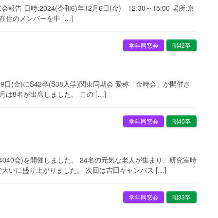
告 日時:2024(令和6)年12月6日(金) 12:30～15:00 場所:京
在住のメンバーを中 […]
学年同窓会
昭42卒
1月29日(金)にS42卒(S38入学)関東同期会 愛称「金時会」が開催さ
は8名が出席しました。 この […]
学年同窓会
昭40卒
(4040会)を開催しました。 24名の元気な老人が集まり、研究室時
いに盛り上がりました。 次回は吉田キャンバス […]
学年同窓会
昭33卒