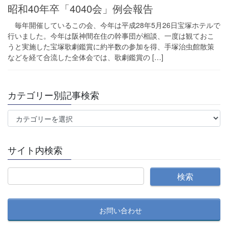
昭和40年卒「4040会」例会報告
毎年開催しているこの会、今年は平成28年5月26日宝塚ホテルで
行いました。今年は阪神間在住の幹事団が相談、一度は観ておこ
うと実施した宝塚歌劇鑑賞に約半数の参加を得、手塚治虫館散策
などを経て合流した全体会では、歌劇鑑賞の […]
カテゴリー別記事検索
カ
テ
ゴ
サイト内検索
リ
ー
別
記
事
お問い合わせ
検
索