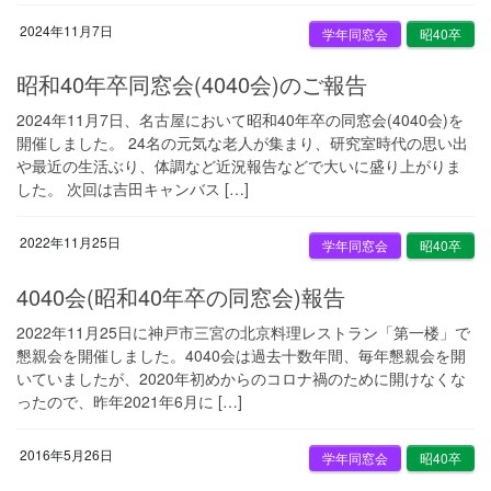
2024年11月7日
学年同窓会
昭40卒
昭和40年卒同窓会(4040会)のご報告
2024年11月7日、名古屋において昭和40年卒の同窓会(4040会)を
開催しました。 24名の元気な老人が集まり、研究室時代の思い出
や最近の生活ぶり、体調など近況報告などで大いに盛り上がりま
した。 次回は吉田キャンバス […]
2022年11月25日
学年同窓会
昭40卒
4040会(昭和40年卒の同窓会)報告
2022年11月25日に神戸市三宮の北京料理レストラン「第一楼」で
懇親会を開催しました。4040会は過去十数年間、毎年懇親会を開
いていましたが、2020年初めからのコロナ禍のために開けなくな
ったので、昨年2021年6月に […]
2016年5月26日
学年同窓会
昭40卒