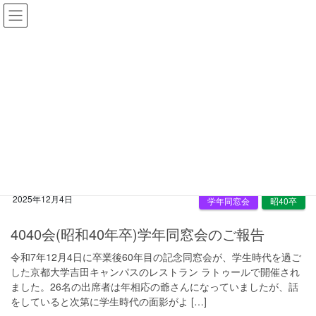
コ
ナ
ン
ビ
テ
ゲ
ン
ー
記事一覧
ツ
シ
へ
ョ
HOME
記事一覧
活動報告
学年同窓会
昭40卒
ス
ン
キ
に
ッ
移
昭40卒
プ
動
2025年12月4日
学年同窓会
昭40卒
4040会(昭和40年卒)学年同窓会のご報告
令和7年12月4日に卒業後60年目の記念同窓会が、学生時代を過ご
した京都大学吉田キャンパスのレストラン ラトゥールで開催され
ました。26名の出席者は年相応の爺さんになっていましたが、話
をしていると次第に学生時代の面影がよ […]