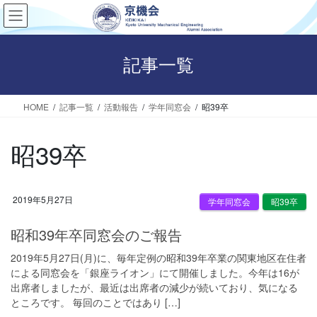
コ
ナ
ン
ビ
テ
ゲ
ン
ー
記事一覧
ツ
シ
へ
ョ
HOME
記事一覧
活動報告
学年同窓会
昭39卒
ス
ン
キ
に
ッ
移
昭39卒
プ
動
2019年5月27日
学年同窓会
昭39卒
昭和39年卒同窓会のご報告
2019年5月27日(月)に、毎年定例の昭和39年卒業の関東地区在住者
による同窓会を「銀座ライオン」にて開催しました。今年は16が
出席者しましたが、最近は出席者の減少が続いており、気になる
ところです。 毎回のことではあり […]