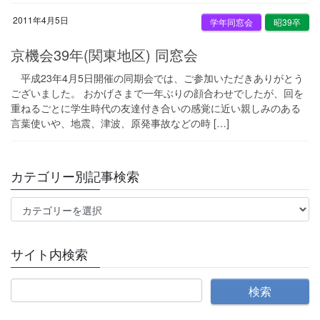
2011年4月5日
学年同窓会
昭39卒
京機会39年(関東地区) 同窓会
平成23年4月5日開催の同期会では、ご参加いただきありがとう
ございました。 おかげさまで一年ぶりの顔合わせでしたが、回を
重ねるごとに学生時代の友達付き合いの感覚に近い親しみのある
言葉使いや、地震、津波、原発事故などの時 […]
カテゴリー別記事検索
カ
テ
ゴ
サイト内検索
リ
ー
別
記