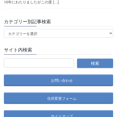
10年にわたりましたがこの度 […]
カテゴリー別記事検索
カ
テ
ゴ
サイト内検索
リ
ー
別
記
事
お問い合わせ
検
索
住所変更フォーム
サイトマップ