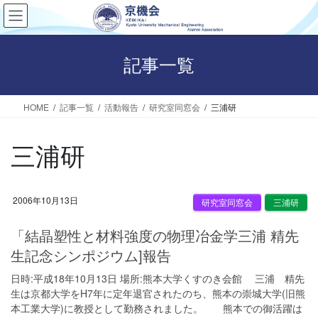
コ
ナ
ン
ビ
テ
ゲ
ン
ー
記事一覧
ツ
シ
へ
ョ
HOME
記事一覧
活動報告
研究室同窓会
三浦研
ス
ン
キ
に
ッ
移
三浦研
プ
動
2006年10月13日
研究室同窓会
三浦研
「結晶塑性と材料強度の物理冶金学三浦 精先
生記念シンポジウム]報告
日時:平成18年10月13日 場所:熊本大学くすのき会館 三浦 精先
生は京都大学をH7年に定年退官されたのち、熊本の崇城大学(旧熊
本工業大学)に教授として勤務されました。 熊本での御活躍は