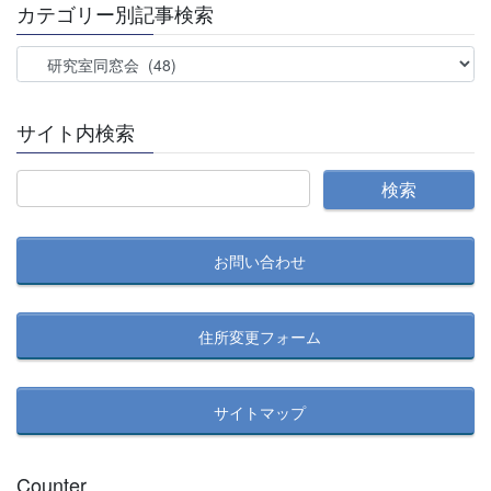
カテゴリー別記事検索
カ
テ
ゴ
サイト内検索
リ
ー
別
記
事
お問い合わせ
検
索
住所変更フォーム
サイトマップ
Counter