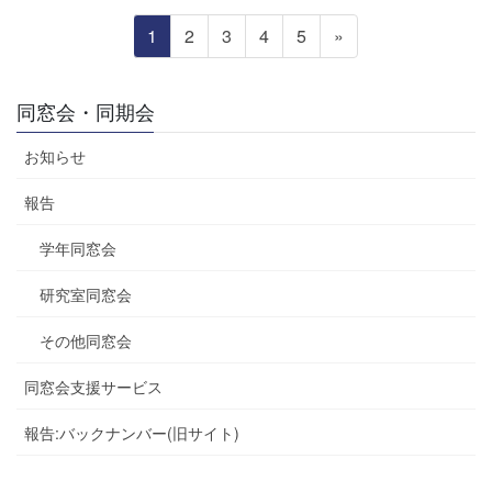
投
固
固
固
固
固
1
2
3
4
5
»
稿
定
定
定
定
定
の
ペ
ペ
ペ
ペ
ペ
ペ
同窓会・同期会
ー
ー
ー
ー
ー
ー
ジ
ジ
ジ
ジ
ジ
お知らせ
ジ
送
報告
り
学年同窓会
研究室同窓会
その他同窓会
同窓会支援サービス
報告:バックナンバー(旧サイト)