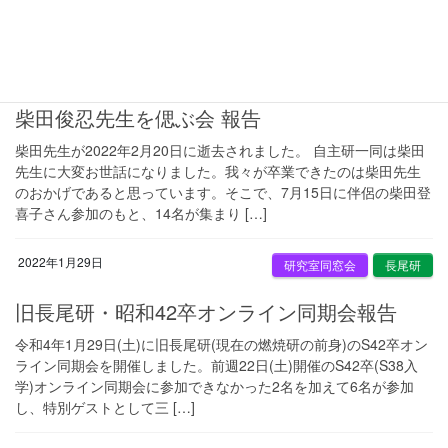
禍の中、自重された方もあります。そ […]
2022年8月6日
研究室同窓会
柴田研
自主研
柴田俊忍先生を偲ぶ会 報告
柴田先生が2022年2月20日に逝去されました。 自主研一同は柴田
先生に大変お世話になりました。我々が卒業できたのは柴田先生
のおかげであると思っています。そこで、7月15日に伴侶の柴田登
喜子さん参加のもと、14名が集まり […]
2022年1月29日
研究室同窓会
長尾研
旧長尾研・昭和42卒オンライン同期会報告
令和4年1月29日(土)に旧長尾研(現在の燃焼研の前身)のS42卒オン
ライン同期会を開催しました。前週22日(土)開催のS42卒(S38入
学)オンライン同期会に参加できなかった2名を加えて6名が参加
し、特別ゲストとして三 […]