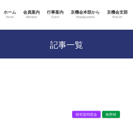
ホーム
会員案内
行事案内
京機会本部から
京機会支部
Home
Member
Event
Headquarters
Branch
記事一覧
研究室同窓会
牧野研