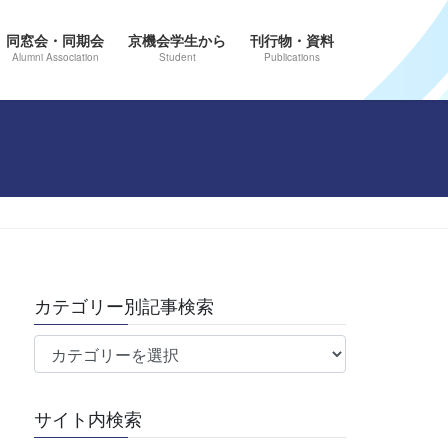
同窓会・同期会
京機会学生から
刊行物・資料
Alumni Association
Student
Publications
カテゴリー別記事検索
カ
テ
ゴ
サイト内検索
リ
ー