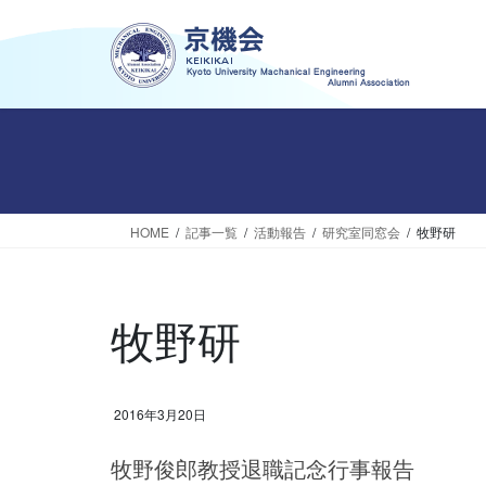
コ
ナ
ン
ビ
テ
ゲ
ン
ー
ツ
シ
へ
ョ
ス
ン
キ
に
ッ
移
HOME
記事一覧
活動報告
研究室同窓会
牧野研
プ
動
牧野研
2016年3月20日
牧野俊郎教授退職記念行事報告