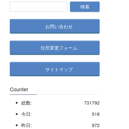
別
記
事
検
お問い合わせ
索
住所変更フォーム
サイトマップ
Counter
総数:
731792
今日:
518
昨日:
972