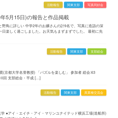
活動報告
関東支部
写真同好会
10年5月15日)の報告と作品掲載
と野鳥に詳しい 中学2年のお嬢さんの計9名で、写真に造詣の深
一日楽しく過ごしました。お天気もまずまずでした。 最初に先
活動報告
関東支部
支部総会
部 寛(京都大学名誉教授) 「パズルを楽しむ」 参加者 総会:63
0回 支部総会・平成 […]
活動報告
関東支部
異業種交流会
浜事業所 見学 ●アイ・エイチ・アイ・マリンユナイテッド横浜工場(造船所)