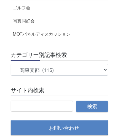
ゴルフ会
写真同好会
MOTパネルディスカッション
カテゴリー別記事検索
カ
テ
ゴ
サイト内検索
リ
ー
別
記
事
検
お問い合わせ
索