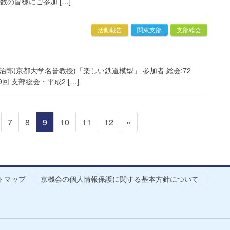
の皆様にご参加 […]
活動報告
関東支部
支部総会
井謙治郎(京都大学名誉教授)「楽しい鉄道模型」 参加者 総会:72
回 支部総会・平成2 […]
固
固
固
固
固
固
7
8
9
10
11
12
»
定
定
定
定
定
定
ペ
ペ
ペ
ペ
ペ
ペ
ー
ー
ー
ー
ー
ー
ジ
ジ
ジ
ジ
ジ
ジ
トマップ
京機会の個人情報保護に関する基本方針について