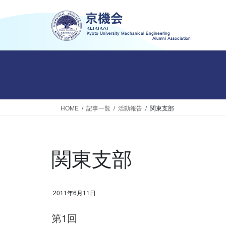
コ
ナ
ン
ビ
テ
ゲ
ン
ー
ツ
シ
へ
ョ
ス
ン
キ
に
ッ
移
HOME
記事一覧
活動報告
関東支部
プ
動
関東支部
2011年6月11日
第1回