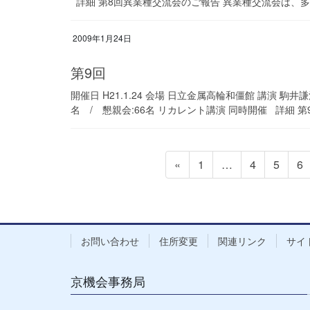
詳細 第8回異業種交流会のご報告 異業種交流会は、多数
2009年1月24日
第9回
開催日 H21.1.24 会場 日立金属高輪和僵館 講演 駒
名 / 懇親会:66名 リカレント講演 同時開催 詳細 第9
投
固
固
固
固
«
1
…
4
5
6
稿
定
定
定
定
の
ペ
ペ
ペ
ペ
ペ
ー
ー
ー
ー
ー
ジ
ジ
ジ
ジ
お問い合わせ
住所変更
関連リンク
サイ
ジ
送
京機会事務局
り