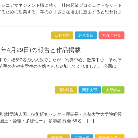
でシニアマネジメント職に就く、社内起業プロジェクトをリード
てるために起業する、等のさまざまな場面に直面すると思われま
活動報告
関東支部
写真同好会
11年4月29日)の報告と作品掲載
まずで、総勢7名の少人数でしたが、写真中心、散策中心、それぞ
代若手の方や中学生のお嬢さんも参加してくれました。 今回は、
活動報告
関東支部
支部総会
 大石久和(財団法人国土技術研究センター理事長・京都大学大学院経営
土・論理・多様性ー」 参加者 総会:69名 […]
活動報告
関東支部
異業種交流会