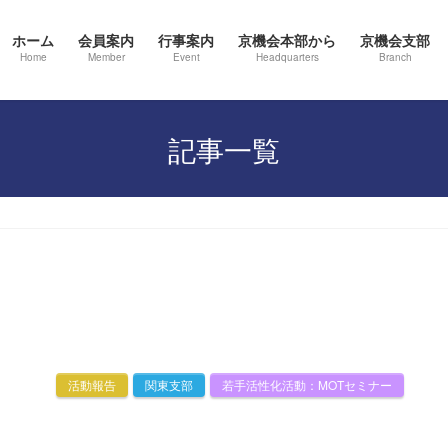
ホーム
会員案内
行事案内
京機会本部から
京機会支部
Home
Member
Event
Headquarters
Branch
記事一覧
活動報告
関東支部
若手活性化活動：MOTセミナー