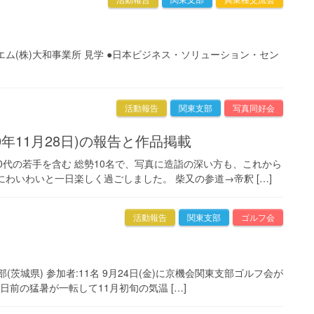
ビー・エム(株)大和事業所 見学 ●日本ビジネス・ソリューション・セン
活動報告
関東支部
写真同好会
0年11月28日)の報告と作品掲載
20代の若手を含む 総勢10名で、写真に造詣の深い方も、これから
わいわいと一日楽しく過ごしました。 柴又の参道→帝釈 […]
活動報告
関東支部
ゴルフ会
部(茨城県) 参加者:11名 9月24日(金)に京機会関東支部ゴルフ会が
前の猛暑が一転して11月初旬の気温 […]