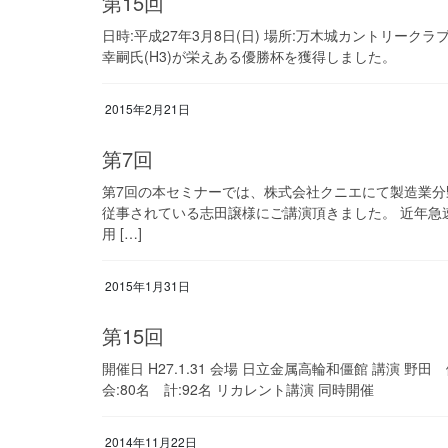
第15回
日時:平成27年3月8日(日) 場所:万木城カントリーク
幸嗣氏(H3)が栄えある優勝杯を獲得しました。
2015年2月21日
第7回
第7回の本セミナーでは、株式会社クニエにて製造業
従事されている志田譲様にご講演頂きました。 近年急
用 […]
2015年1月31日
第15回
開催日 H27.1.31 会場 日立金属高輪和僵館 講演 野
会:80名 計:92名 リカレント講演 同時開催
2014年11月22日