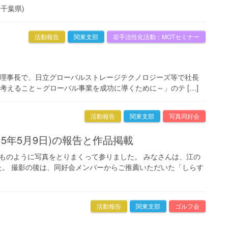
(千葉県)
活動報告
関東支部
若手活性化活動：MOTセミナー
大学理事長で、日立グローバルストレージテクノロジーズ等で社長
て考えること～グローバル事業を成功に導くために～」のテ […]
活動報告
関東支部
写真同好会
015年5月9日)の報告と作品掲載
ものように写真をとりまくって参りました。 みなさんは、江の
。 撮影の後は、同好会メンバーからご推薦いただいた「しらす
活動報告
関東支部
ゴルフ会