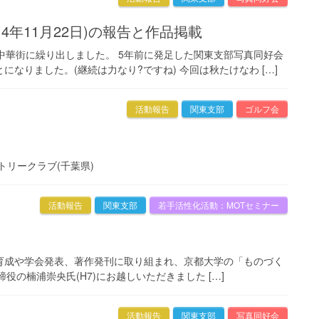
014年11月22日)の報告と作品掲載
中華街に繰り出しました。 5年前に発足した関東支部写真同好会
なりました。(継続は力なり?ですね) 今回は秋たけなわ […]
活動報告
関東支部
ゴルフ会
ントリークラブ(千葉県)
活動報告
関東支部
若手活性化活動：MOTセミナー
育成や学会発表、著作発刊に取り組まれ、京都大学の「ものづく
表取締役の楠浦崇央氏(H7)にお越しいただきました […]
活動報告
関東支部
写真同好会