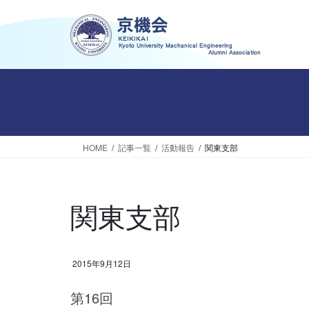
コ
ナ
ン
ビ
テ
ゲ
ン
ー
ツ
シ
へ
ョ
ス
ン
キ
に
ッ
移
HOME
記事一覧
活動報告
関東支部
プ
動
関東支部
2015年9月12日
第16回