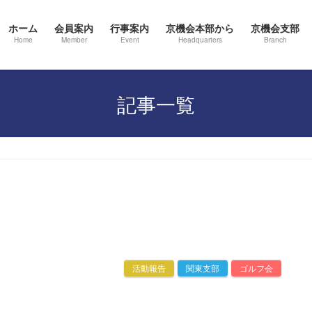
ホーム
会員案内
行事案内
京機会本部から
京機会支部
Home
Member
Event
Headquarters
Branch
記事一覧
活動報告
関東支部
ゴルフ会