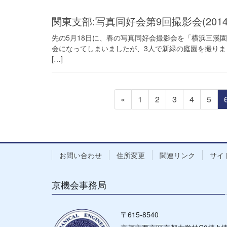
関東支部:写真同好会第9回撮影会(20
先の5月18日に、春の写真同好会撮影会を「横浜三溪
会になってしまいましたが、3人で新緑の庭園を撮りま
[…]
投
固
固
固
固
固
«
1
2
3
4
5
稿
定
定
定
定
定
の
ペ
ペ
ペ
ペ
ペ
ペ
ー
ー
ー
ー
ー
ー
ジ
ジ
ジ
ジ
ジ
お問い合わせ
住所変更
関連リンク
サイ
ジ
送
京機会事務局
り
〒615-8540