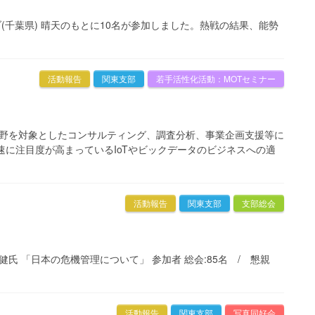
ラブ(千葉県) 晴天のもとに10名が参加しました。熱戦の結果、能勢
活動報告
関東支部
若手活性化活動：MOTセミナー
分野を対象としたコンサルティング、調査分析、事業企画支援等に
速に注目度が高まっているIoTやビックデータのビジネスへの適
活動報告
関東支部
支部総会
田 健氏 「日本の危機管理について」 参加者 総会:85名 / 懇親
活動報告
関東支部
写真同好会