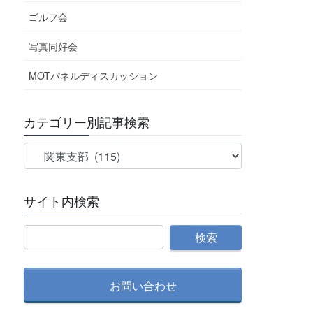
ゴルフ会
写真同好会
MOTパネルディスカッション
カテゴリー別記事検索
カ
テ
ゴ
サイト内検索
リ
ー
別
記
事
検
お問い合わせ
索