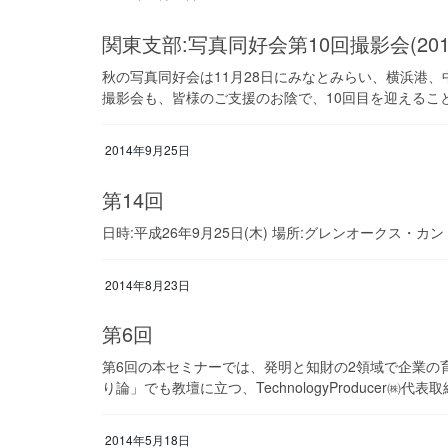
関東支部:写真同好会第10回撮影会(2
秋の写真同好会は11月28日にみなとみらい、横浜港、
撮影会も、皆様のご支援のお陰で、10回目を迎えることに
2014年9月25日
第14回
日時:平成26年9月25日(木) 場所:グレンオークス・カ
2014年8月23日
第6回
第6回の本セミナーでは、発明と知財の2領域で企業の
り論」でも教壇に立つ、TechnologyProducer㈱代
2014年5月18日