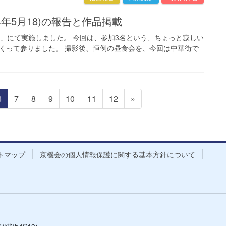
14年5月18)の報告と作品掲載
園」にて実施しました。 今回は、参加3名という、ちょっと寂しい
くって参りました。 撮影後、恒例の昼食会を、今回は中華街で
固
固
固
固
固
固
固
6
7
8
9
10
11
12
»
定
定
定
定
定
定
定
ペ
ペ
ペ
ペ
ペ
ペ
ペ
ー
ー
ー
ー
ー
ー
ー
ジ
ジ
ジ
ジ
ジ
ジ
ジ
トマップ
京機会の個人情報保護に関する基本方針について