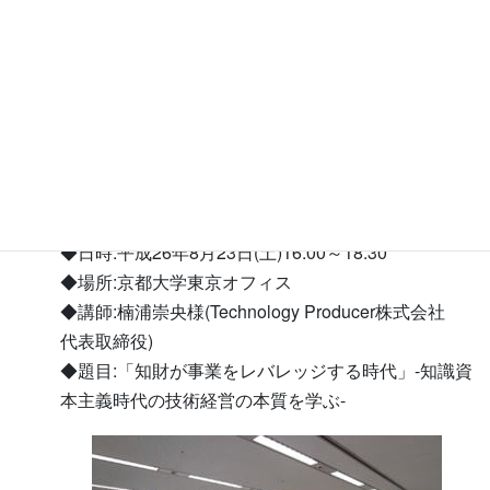
ジする時代～知識資本主義時代の技術経営の本質を
学ぶ」と題した内容に参加者から多数の質問があ
り、非常に盛り上がりました。
その後の懇親会では、楠浦氏を参加者が囲んで、よ
り突っ込んだ質問や普段の業務ではできない議論を
重ねながらも思い思いに交流を深め、大変有意義な
会となりました。
◆日時:平成26年8月23日(土)16:00～18:30
◆場所:京都大学東京オフィス
◆講師:楠浦崇央様(Technology Producer株式会社
代表取締役)
◆題目:「知財が事業をレバレッジする時代」-知識資
本主義時代の技術経営の本質を学ぶ-