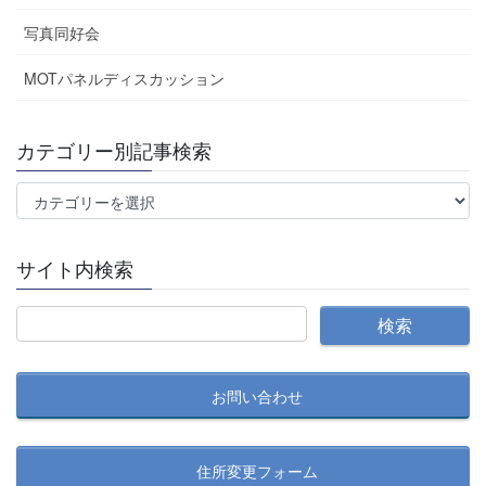
写真同好会
MOTパネルディスカッション
カテゴリー別記事検索
カ
テ
ゴ
サイト内検索
リ
ー
別
記
事
お問い合わせ
検
索
住所変更フォーム