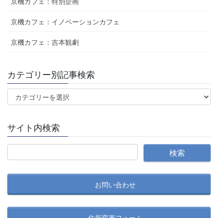
京機カフェ：特別企画
京機カフェ：イノベーションカフェ
京機カフェ：吉本観劇
カテゴリー別記事検索
カ
テ
ゴ
サイト内検索
リ
ー
別
記
事
お問い合わせ
検
索
住所変更フォーム