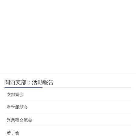
新大阪ゴルフクラブ
場 所
〒618-0003大阪府三島郡島本町尺代128
TEL 075-962-0055
参加者
2組8名
関西支部
、
活動報告
、
京機カフェ：ゴルフカフェ
カテゴリー
関西支部：活動報告
支部総会
産学懇話会
異業種交流会
若手会