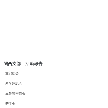
活動報告
関西支部:第8回テニスカフェのご報告
直前にやっと緊急事態宣言が解除され、天候も少し崩れるかもし
れないとの心配もされましたが、当日になり良い天候に恵まれ、
初参加2名、夫婦が2組を含む19人が、参加してくださり、元気い
っぱいプレーを楽しんでいただくことができま […]
投
固
固
1
2
»
稿
定
定
の
ペ
ペ
ペ
関西支部：活動報告
ー
ー
ー
ジ
ジ
支部総会
ジ
送
産学懇話会
り
異業種交流会
若手会