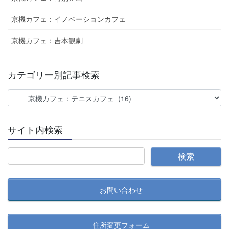
京機カフェ：イノベーションカフェ
京機カフェ：吉本観劇
カテゴリー別記事検索
カ
テ
ゴ
サイト内検索
リ
ー
別
記
事
お問い合わせ
検
索
住所変更フォーム