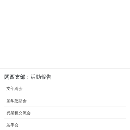
関西支部
、
活動報告
、
京機カフェ：ゴルフカフェ
カテゴリー
関西支部：活動報告
支部総会
産学懇話会
異業種交流会
若手会