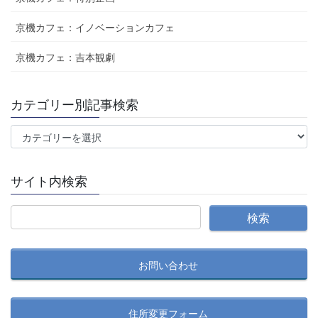
京機カフェ：イノベーションカフェ
京機カフェ：吉本観劇
カテゴリー別記事検索
カ
テ
ゴ
サイト内検索
リ
ー
別
記
事
お問い合わせ
検
索
住所変更フォーム