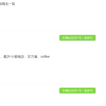
の就職先一覧
京機短信301号～最新号
書評/小菊物語、百万遍、coffee
京機短信301号～最新号