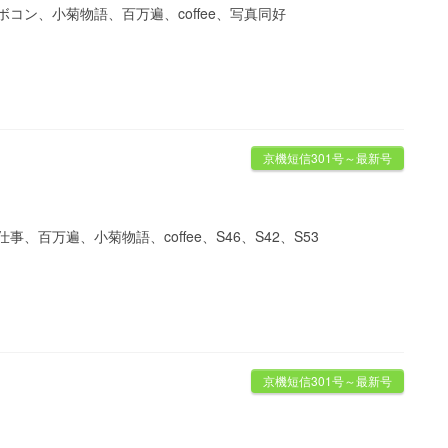
コン、小菊物語、百万遍、coffee、写真同好
京機短信301号～最新号
、百万遍、小菊物語、coffee、S46、S42、S53
京機短信301号～最新号