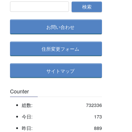
別
記
事
検
お問い合わせ
索
住所変更フォーム
サイトマップ
Counter
総数:
732336
今日:
173
昨日:
889