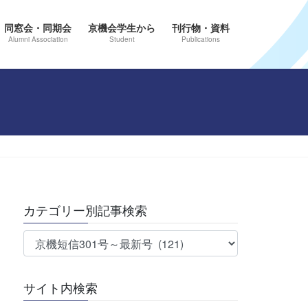
同窓会・同期会
京機会学生から
刊行物・資料
Alumni Association
Student
Publications
カテゴリー別記事検索
カ
テ
ゴ
サイト内検索
リ
ー