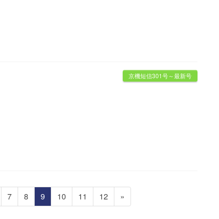
京機短信301号～最新号
固
固
固
固
固
固
7
8
9
10
11
12
»
定
定
定
定
定
定