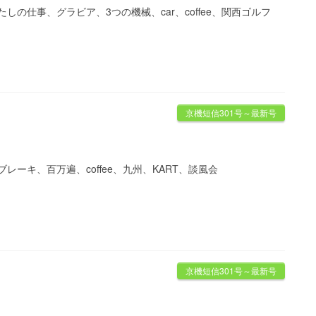
の仕事、グラビア、3つの機械、car、coffee、関西ゴルフ
京機短信301号～最新号
ーキ、百万遍、coffee、九州、KART、談風会
京機短信301号～最新号
)