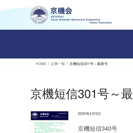
コ
ナ
ン
ビ
テ
ゲ
ン
ー
ツ
シ
へ
ョ
ス
ン
キ
に
ッ
移
HOME
記事一覧
京機短信301号～最新号
プ
動
京機短信301号～
2020年4月5日
京機短信340号