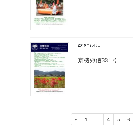
2019年9月5日
京機短信331号
投
固
固
固
固
«
1
…
4
5
6
稿
定
定
定
定