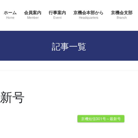
ホーム
会員案内
行事案内
京機会本部から
京機会支部
Home
Member
Event
Headquarters
Branch
記事一覧
最新号
京機短信301号～最新号