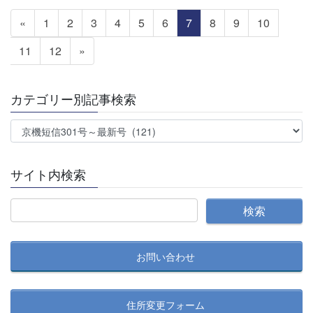
投
固
固
固
固
固
固
固
固
固
固
«
1
2
3
4
5
6
7
8
9
10
稿
定
定
定
定
定
定
定
定
定
定
の
固
固
11
12
»
ペ
ペ
ペ
ペ
ペ
ペ
ペ
ペ
ペ
ペ
ペ
定
定
ー
ー
ー
ー
ー
ー
ー
ー
ー
ー
ー
ペ
ペ
ジ
ジ
ジ
ジ
ジ
ジ
ジ
ジ
ジ
ジ
カテゴリー別記事検索
ジ
ー
ー
送
ジ
ジ
カ
り
テ
ゴ
サイト内検索
リ
ー
別
記
事
お問い合わせ
検
索
住所変更フォーム