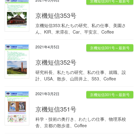
京機短信301号～最新号
京機短信353号
京機短信353:私たちの研究、私の仕事、美園さ
ん、KIR、米滞在、Car、平安京、Coffee
2021年4月5日
京機短信301号～最新号
京機短信352号
研究科長、私たちの研究、私の仕事、就職、設
計、USA、散歩、山田井上、S53、Coffee
2021年3月2日
京機短信301号～最新号
京機短信351号
科学・技術の奥行き、わたしの仕事、物理系校
舎、京都の散歩道、Coffee