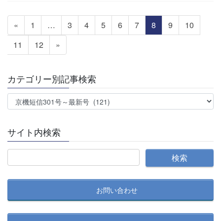
投
固
固
固
固
固
固
固
固
固
«
1
…
3
4
5
6
7
8
9
10
稿
定
定
定
定
定
定
定
定
定
の
固
固
11
12
»
ペ
ペ
ペ
ペ
ペ
ペ
ペ
ペ
ペ
ペ
定
定
ー
ー
ー
ー
ー
ー
ー
ー
ー
ー
ペ
ペ
ジ
ジ
ジ
ジ
ジ
ジ
ジ
ジ
ジ
カテゴリー別記事検索
ジ
ー
ー
送
ジ
ジ
カ
り
テ
ゴ
サイト内検索
リ
ー
別
記
事
お問い合わせ
検
索