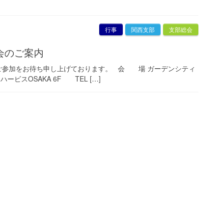
行事
関西支部
支部総会
年会のご案内
ご参加をお待ち申し上げております。 会 場 ガーデンシティ
ハービスOSAKA 6F TEL […]