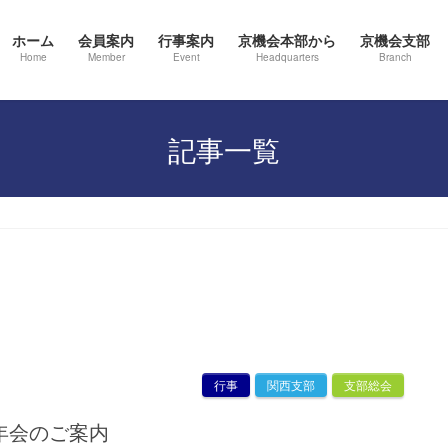
ホーム
会員案内
行事案内
京機会本部から
京機会支部
Home
Member
Event
Headquarters
Branch
記事一覧
行事
関西支部
支部総会
新年会のご案内