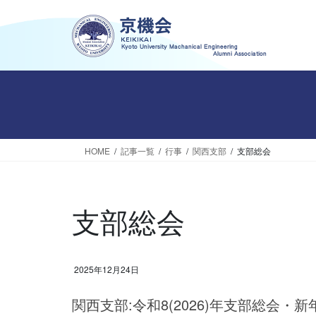
コ
ナ
ン
ビ
テ
ゲ
ン
ー
ツ
シ
へ
ョ
ス
ン
キ
に
ッ
移
HOME
記事一覧
行事
関西支部
支部総会
プ
動
支部総会
2025年12月24日
関西支部:令和8(2026)年支部総会・