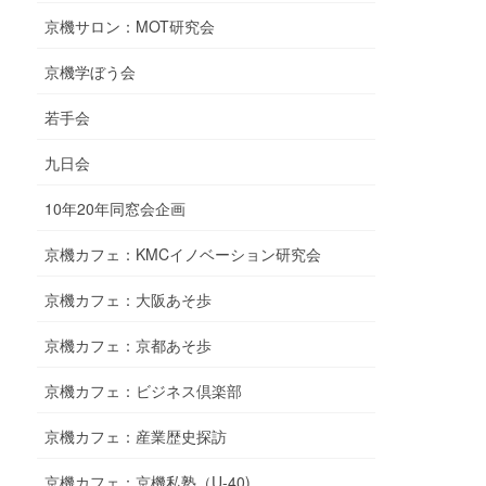
京機サロン：MOT研究会
京機学ぼう会
若手会
九日会
10年20年同窓会企画
京機カフェ：KMCイノベーション研究会
京機カフェ：大阪あそ歩
京機カフェ：京都あそ歩
京機カフェ：ビジネス倶楽部
京機カフェ：産業歴史探訪
京機カフェ：京機私塾（U-40)