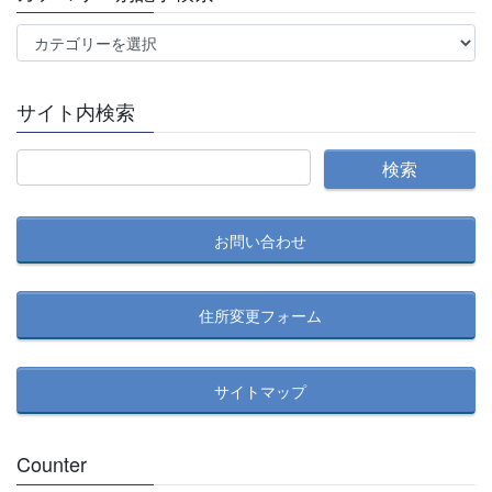
カ
テ
ゴ
サイト内検索
リ
ー
別
記
事
お問い合わせ
検
索
住所変更フォーム
サイトマップ
Counter