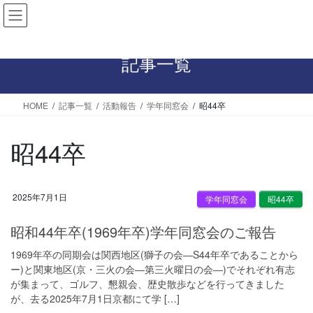
コ
ナ
ン
ビ
テ
ゲ
ン
ー
記事一覧
ツ
シ
へ
ョ
HOME
記事一覧
活動報告
学年同窓会
昭44卒
ス
ン
キ
に
ッ
移
昭44卒
プ
動
2025年7月1日
学年同窓会
昭44卒
昭和44年卒(1969年卒)学年同窓会のご報告
1969年卒の同期会は関西地区(獅子の会―S44年卒であることから
ー)と関東地区(京・三火の会―第三火曜日の会―)でそれぞれ有志
が集まって、ゴルフ、懇親会、歴史散歩などを行ってきました
が、去る2025年7月1日京都にて学 […]