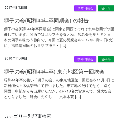
2017年8月28日
学年同窓会
昭44卒
獅子の会(昭和44年卒同期会) の報告
獅子の会(昭和44年卒同期会)は関東と関西でそれぞれ年数回ずつ開
催しています。関西ではゴルフ会を春と秋、飲み会を夏と冬と日
本の四季を味わう趣向で、今回は夏の懇親会を2017年8月28日(火)
に、福島清司氏のお世話で神戸・ […]
2010年11月6日
学年同窓会
昭44卒
獅子の会(昭和44年卒) 東京地区第一回総会
昭和44年卒の集い「獅子の会」の東京地区第一回総会を11月6日に
新日鐵代々木倶楽部にて行いました。東京地区だけでなく、遠く
関西、中部からも出席いただき、のべ19名の皆さんで、盛大な会
となりました。総会に先立ち、「六本木芸 […]
カテゴリー別記事検索