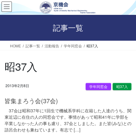
コ
ナ
ン
ビ
テ
ゲ
ン
ー
記事一覧
ツ
シ
へ
ョ
HOME
記事一覧
活動報告
学年同窓会
昭37入
ス
ン
キ
に
ッ
移
昭37入
プ
動
2013年2月8日
学年同窓会
昭37入
皆集まろう会(37会)
37会は昭和37年に1回生で機械系学科に在籍した人達のうち、関
東近辺に在住の人の同窓会です。事情があって昭和41年に学部を
卒業しなかった人の事も慮り、37会としました。また皆(みな)との
語呂合わせも兼ねています。有志で […]