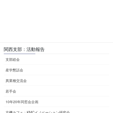
開催日:H14.12.14 / 参加者:42名+学生多数 / 懇親会参加者:41名(学
生参加者含) 材料・設計/第12回 講演者 所属 講演名 五井 龍彦
(S57) 川崎重工業(株) ヘリコプタとその駆動装置 久保 愛三 […]
投
固
固
固
固
固
固
«
1
2
3
4
5
6
»
稿
定
定
定
定
定
定
の
ペ
ペ
ペ
ペ
ペ
ペ
ペ
関西支部：活動報告
ー
ー
ー
ー
ー
ー
ー
ジ
ジ
ジ
ジ
ジ
ジ
支部総会
ジ
送
産学懇話会
り
異業種交流会
若手会
10年20年同窓会企画
京機カフェ：KMCイノベーション研究会