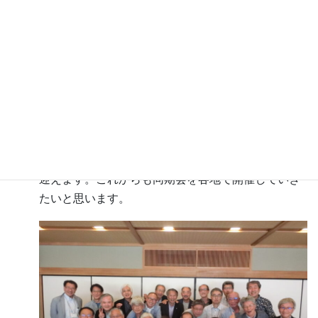
イガヤガヤと昔にもどり、大いに盛り上がりまし
た。
最後に琵琶湖周航の歌を唄い、応援団員であった永
並氏のエールでしめました。
この同期会の開催にあたっては、関東在住の同期6名
で組織された実行委員会のご尽力により成功裏に開
催されました。この場を借りてお礼を申し上げま
す。
同期全員がまもなく70歳以上となり、卒業後50年を
迎えます。これからも同期会を各地で開催していき
たいと思います。