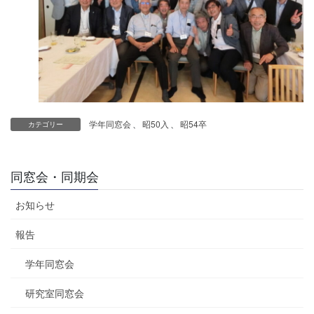
学年同窓会
、
昭50入
、
昭54卒
カテゴリー
同窓会・同期会
お知らせ
報告
学年同窓会
研究室同窓会