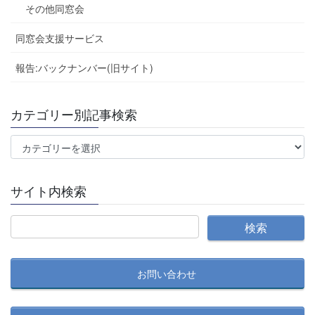
その他同窓会
同窓会支援サービス
報告:バックナンバー(旧サイト)
カテゴリー別記事検索
カ
テ
ゴ
サイト内検索
リ
ー
別
記
事
お問い合わせ
検
索