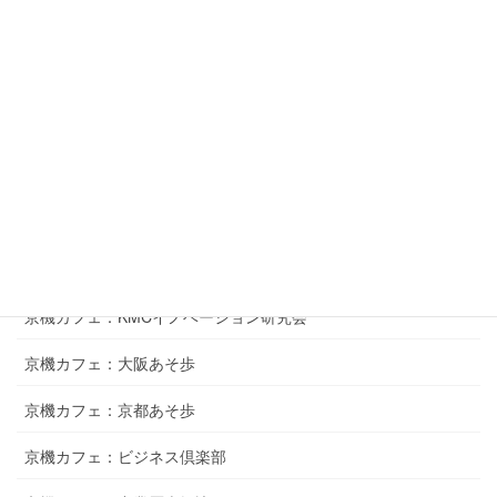
異業種交流会
京機サロン：MOT研究会
京機学ぼう会
若手会
九日会
10年20年同窓会企画
京機カフェ：KMCイノベーション研究会
京機カフェ：大阪あそ歩
京機カフェ：京都あそ歩
京機カフェ：ビジネス倶楽部