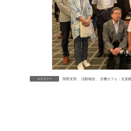
関西支部
、
活動報告
、
京機カフェ：文楽
カテゴリー