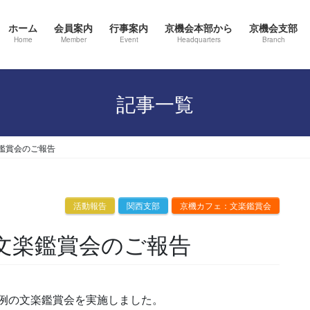
ホーム
会員案内
行事案内
京機会本部から
京機会支部
Home
Member
Event
Headquarters
Branch
記事一覧
鑑賞会のご報告
活動報告
関西支部
京機カフェ：文楽鑑賞会
・文楽鑑賞会のご報告
て恒例の文楽鑑賞会を実施しました。