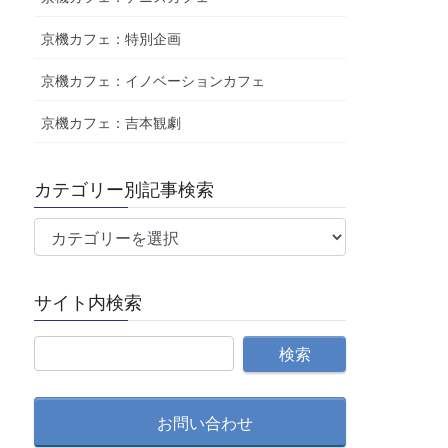
京機カフェ：特別企画
京機カフェ：イノベーションカフェ
京機カフェ：吉本観劇
カテゴリー別記事検索
カ
テ
ゴ
サイト内検索
リ
ー
別
記
事
検
お問い合わせ
索