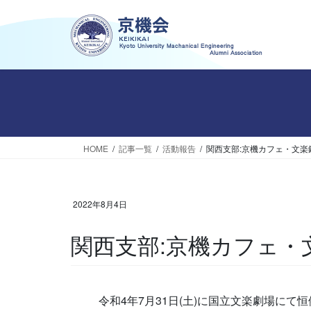
コ
ナ
ン
ビ
テ
ゲ
ン
ー
ツ
シ
へ
ョ
ス
ン
キ
に
ッ
移
HOME
記事一覧
活動報告
関西支部:京機カフェ・文楽
プ
動
2022年8月4日
関西支部:京機カフェ
令和4年7月31日(土)に国立文楽劇場に