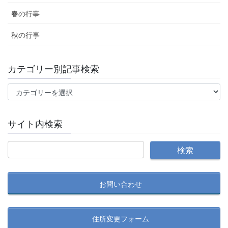
春の行事
秋の行事
カテゴリー別記事検索
カ
テ
ゴ
サイト内検索
リ
ー
別
記
事
お問い合わせ
検
索
住所変更フォーム