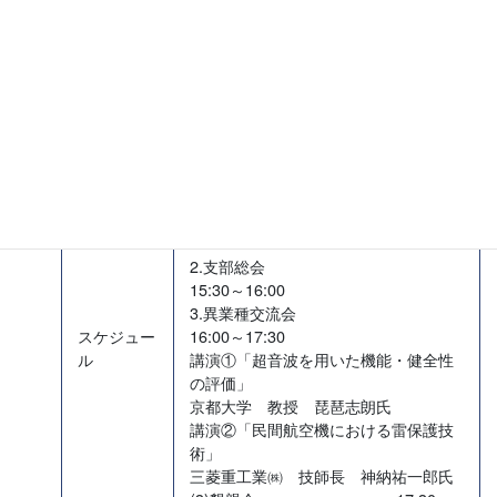
見学会:
呉市海軍歴史科学館(大和ミュ
ージアム)
会 場
支部総会&異業種交流会&懇親会:
広島
ダイヤモンドホテル
(1)見学会
(2)支部総会&異業種交流会
1.支部運営会議(役員の方のみ) 15:00
～15:30
2.支部総会
15:30～16:00
3.異業種交流会
スケジュー
16:00～17:30
ル
講演①「超音波を用いた機能・健全性
の評価」
京都大学 教授 琵琶志朗氏
講演②「民間航空機における雷保護技
術」
三菱重工業㈱ 技師長 神納祐一郎氏