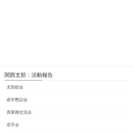
「住友電工グループにおける改善し続け
講 演
るモノづくり
～IT/IoT活用による進化・深化の仕掛け
～」
見 学
工場見学
関西支部
、
異業種交流会
、
活動報告
カテゴリー
関西支部：活動報告
支部総会
産学懇話会
異業種交流会
若手会