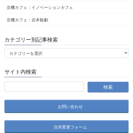
京機カフェ：イノベーションカフェ
京機カフェ：吉本観劇
カテゴリー別記事検索
カ
テ
ゴ
サイト内検索
リ
ー
別
記
事
お問い合わせ
検
索
住所変更フォーム