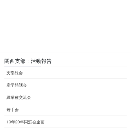
「ヤンマーの商品開発を支える基盤技
講 演
術」
見 学
工場見学 / ミュージアム見学
関西支部
、
異業種交流会
、
活動報告
カテゴリー
関西支部：活動報告
支部総会
産学懇話会
異業種交流会
若手会
10年20年同窓会企画