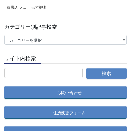
京機カフェ：吉本観劇
カテゴリー別記事検索
カ
テ
ゴ
サイト内検索
リ
ー
別
記
事
お問い合わせ
検
索
住所変更フォーム