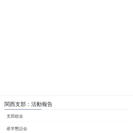
加者
会 場
三洋電機(株) 研究開発本部
河田 宏 氏(S45)「三洋における製品開
発時間短縮の取り組み」
講 演
安田 昌司 氏(S53)「ヒューマンシステム
分野の研究開発」
見 学
研究開発本部見学
関西支部
、
異業種交流会
、
活動報告
カテゴリー
関西支部：活動報告
支部総会
産学懇話会