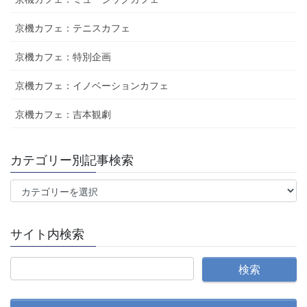
京機カフェ：テニスカフェ
京機カフェ：特別企画
京機カフェ：イノベーションカフェ
京機カフェ：吉本観劇
カテゴリー別記事検索
カ
テ
ゴ
サイト内検索
リ
ー
別
記
事