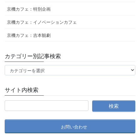
京機カフェ：特別企画
京機カフェ：イノベーションカフェ
京機カフェ：吉本観劇
カテゴリー別記事検索
カ
テ
ゴ
サイト内検索
リ
ー
別
記
事
お問い合わせ
検
索