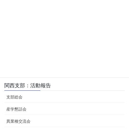
京都大学キャンパスネット
野中
京都大
ワークの沿革・現状と問題
鉄也
学
点
東京基
Global Technology Outlook
武田
礎研究
2006 - IBMのテクノロジ
浩一
所
ー・ロードマップ –
関西支部
、
産学懇話会
、
活動報告
カテゴリー
関西支部：活動報告
支部総会
産学懇話会
異業種交流会