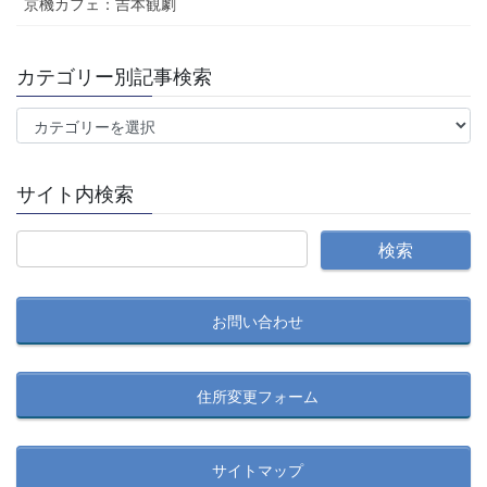
京機カフェ：吉本観劇
カテゴリー別記事検索
カ
テ
ゴ
サイト内検索
リ
ー
別
記
事
お問い合わせ
検
索
住所変更フォーム
サイトマップ