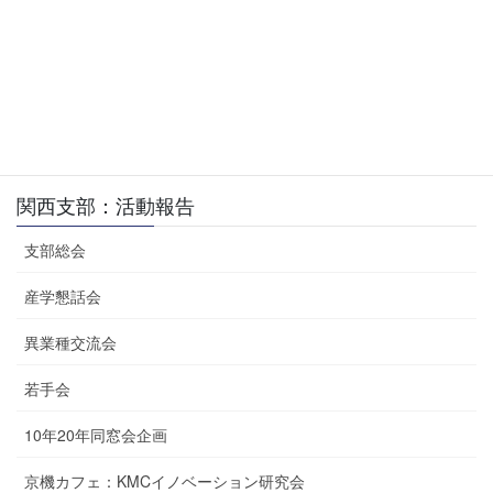
支部総会
、
関西支部
、
活動報告
カテゴリー
関西支部：活動報告
支部総会
産学懇話会
異業種交流会
若手会
10年20年同窓会企画
京機カフェ：KMCイノベーション研究会