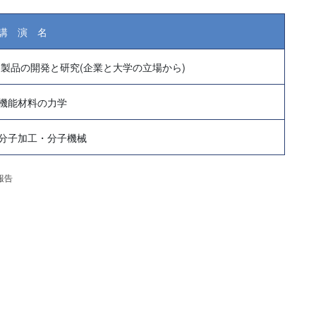
講 演 名
製品の開発と研究(企業と大学の立場から)
機能材料の力学
分子加工・分子機械
報告