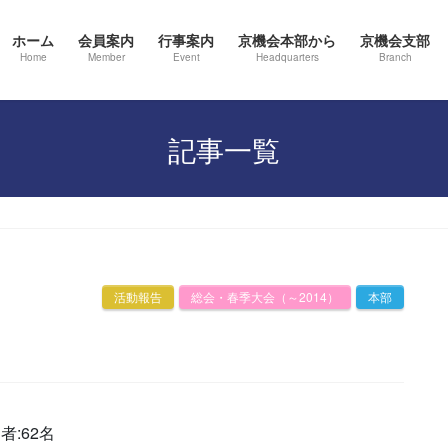
ホーム
会員案内
行事案内
京機会本部から
京機会支部
Home
Member
Event
Headquarters
Branch
記事一覧
活動報告
総会・春季大会（～2014）
本部
加者:62名