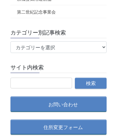
第二世紀記念事業会
カテゴリー別記事検索
カ
テ
ゴ
サイト内検索
リ
ー
別
記
事
検
お問い合わせ
索
住所変更フォーム