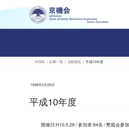
コ
ナ
ン
ビ
テ
ゲ
ン
ー
ツ
シ
へ
ョ
ス
ン
キ
に
ッ
移
HOME
記事一覧
活動報告
平成10年度
プ
動
1998年5月29日
平成10年度
開催日:H10.5.29 / 参加者:84名 / 懇親会参