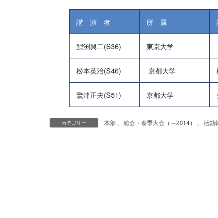
講 演 者
所 属
鯉渕興二(S36)
東京大学
松本英治(S46)
京都大学
鷲津正夫(S51)
京都大学
本部
、
総会・春季大会（～2014）
、
活動
カテゴリー