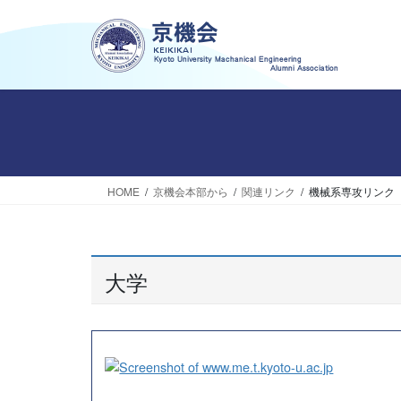
コ
ナ
ン
ビ
テ
ゲ
ン
ー
ツ
シ
へ
ョ
ス
ン
キ
に
ッ
移
HOME
京機会本部から
関連リンク
機械系専攻リンク
プ
動
大学