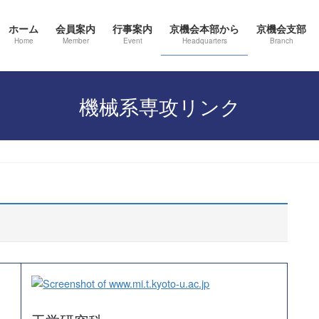
ホーム
会員案内
行事案内
京機会本部から
京機会支部
Home
Member
Event
Headquarters
Branch
機械系専攻リンク