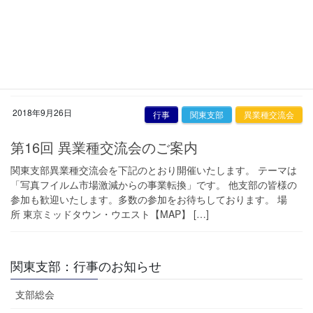
関東支部:2022年度異業種交流会のご案内
京機会関東支部では、支部活動活性化の一環として「異業種交流
会」を開催しています。 本年度は日本航空様のご協力により下記
内容にて開催予定です。 多数の方のご参加をお待ちしておりま
す。 (なお状況によりプログラムの変更もしく […]
2018年9月26日
行事
関東支部
異業種交流会
第16回 異業種交流会のご案内
関東支部異業種交流会を下記のとおり開催いたします。 テーマは
「写真フイルム市場激減からの事業転換」です。 他支部の皆様の
参加も歓迎いたします。多数の参加をお待ちしております。 場
所 東京ミッドタウン・ウエスト【MAP】 […]
関東支部：行事のお知らせ
支部総会