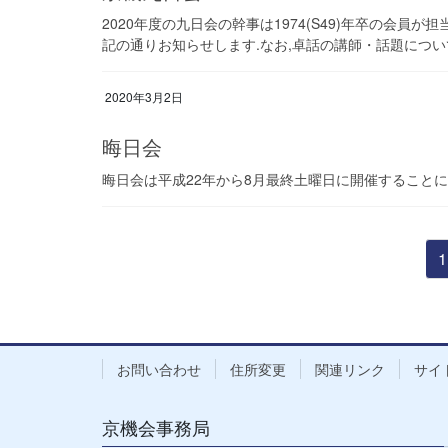
2020年度の九日会の幹事は1974(S49)年卒の会員
記の通りお知らせします.なお,卓話の講師・話題について
2020年3月2日
晦日会
晦日会は平成22年から8月最終土曜日に開催すること
投
1
稿
の
ペ
ー
お問い合わせ
住所変更
関連リンク
サイ
ジ
送
京機会事務局