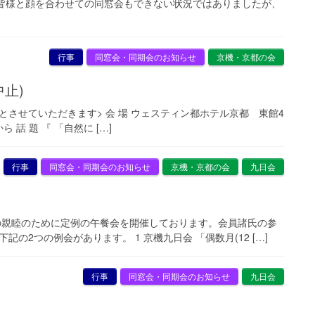
皆様と顔を合わせての同窓会もできない状況ではありましたが、
行事
同窓会・同期会のお知らせ
京機・京都の会
止)
させていただきます> 会 場 ウェスティン都ホテル京都 東館4
ら 話 題 『 「自然に […]
行事
同窓会・同期会のお知らせ
京機・京都の会
九日会
の親睦のために定例の午餐会を開催しております。会員諸氏の参
の2つの例会があります。 1 京機九日会 「偶数月(12 […]
行事
同窓会・同期会のお知らせ
九日会