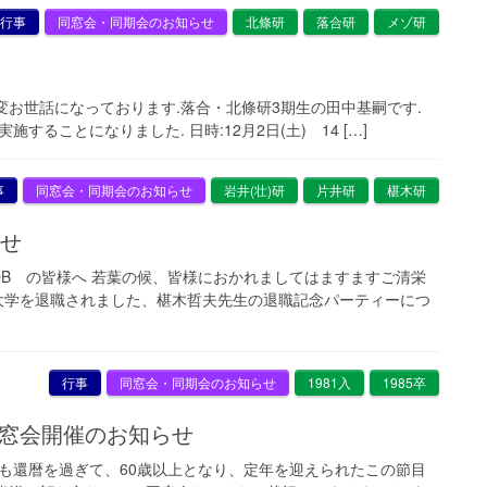
行事
同窓会・同期会のお知らせ
北條研
落合研
メゾ研
変お世話になっております.落合・北條研3期生の田中基嗣です.
ることになりました. 日時:12月2日(土) 14 […]
事
同窓会・同期会のお知らせ
岩井(壮)研
片井研
椹木研
らせ
B の皆様へ 若葉の候、皆様におかれましてはますますご清栄
都大学を退職されました、椹木哲夫先生の退職記念パーティーにつ
行事
同窓会・同期会のお知らせ
1981入
1985卒
同窓会開催のお知らせ
ちも還暦を過ぎて、60歳以上となり、定年を迎えられたこの節目