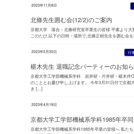
2023年11月8日
北條先生囲む会(12/2)のご案内
京都大学 落合・北條研究室卒業生の皆様 平素より大
このたび,以下の日時・場所で,北條正樹先生を囲む会を実施す
2023年5月30日
行
椹木先生 退職記念パーティーのお知
京都大学工学部機械系学科 岩井研・片井研・椹木件O
のこととお慶び申し上げます。 今年3月31日付で京
き […]
2023年4月19日
京都大学工学部機械系学科1985年卒
京都大学工学部機械系学科1985年卒業の皆様へ 私た