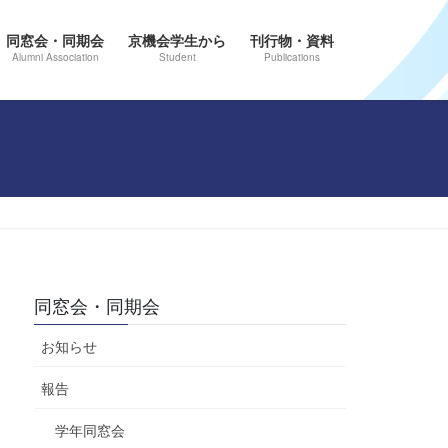
同窓会・同期会
京機会学生から
刊行物・資料
Alumni Association
Student
Publications
同窓会・同期会
お知らせ
報告
学年同窓会