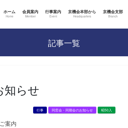
ホーム
会員案内
行事案内
京機会本部から
京機会支部
Home
Member
Event
Headquarters
Branch
記事一覧
お知らせ
行事
同窓会・同期会のお知らせ
昭50入
のご案内