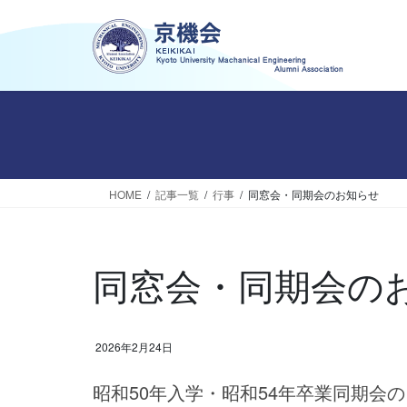
コ
ナ
ン
ビ
テ
ゲ
ン
ー
ツ
シ
へ
ョ
ス
ン
キ
に
ッ
移
HOME
記事一覧
行事
同窓会・同期会のお知らせ
プ
動
同窓会・同期会の
2026年2月24日
昭和50年入学・昭和54年卒業同期会