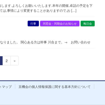
が担当します.よろしくお願いいたします.本年の開催,卓話の予定を下
は,事情により変更することがありますので,お […]
行事
同窓会・同期会のお知らせ
晦日会
になりました。 関心ある方は幹事 川合まで。→ お問い合わせ
固
固
2
»
定
定
ペ
ペ
ー
ー
ジ
ジ
トマップ
京機会の個人情報保護に関する基本方針について