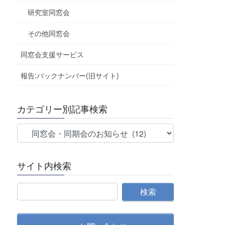
研究室同窓会
その他同窓会
同窓会支援サービス
報告:バックナンバー(旧サイト)
カテゴリー別記事検索
カ
テ
ゴ
サイト内検索
リ
ー
別
記
事