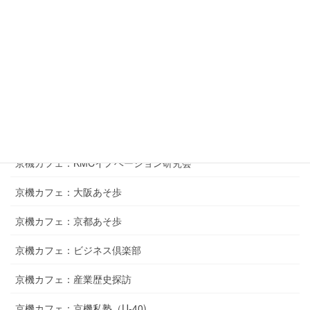
京機サロン：MOT研究会
京機学ぼう会
若手会
九日会
10年20年同窓会企画
京機カフェ：KMCイノベーション研究会
京機カフェ：大阪あそ歩
京機カフェ：京都あそ歩
京機カフェ：ビジネス倶楽部
京機カフェ：産業歴史探訪
京機カフェ：京機私塾（U-40)