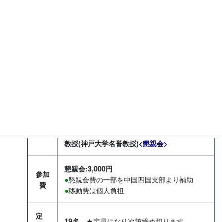
<企業見学>
鉄道車両の日常の検査・修繕を行う車両基地
で振り子式車両などの見学
(列車運行状況により見学できる車両は変更と
なることがあります)
内
<支部総会・講演会>
容
(1) 支部総会
(2) 講演会
「生産システム × DX」
大阪工業大学情報科学部 貝原 俊也 特任
教授(神戸大学名誉教授)
<懇親会>
懇親会:3,000円
参加
懇親会費の一部を中国四国支部より補助
●
費
移動費は個人負担
●
定
★定員になり次第締め切ります。
19名