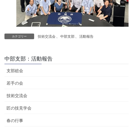
技術交流会
、
中部支部
、
活動報告
カテゴリー
中部支部：活動報告
支部総会
若手の会
技術交流会
匠の技見学会
春の行事