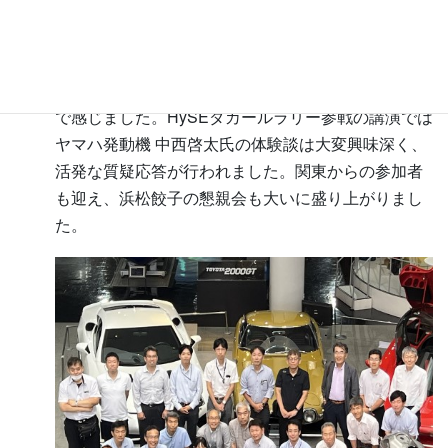
小型水素モビリティ・エンジン研究組合(HySE)の現
場であるヤマハ発動機32号館を見学。水素エンジ
ン、燃料電池の評価ベンチなど、研究の最前線を肌
で感じました。HySEダカールラリー参戦の講演では
ヤマハ発動機 中西啓太氏の体験談は大変興味深く、
活発な質疑応答が行われました。関東からの参加者
も迎え、浜松餃子の懇親会も大いに盛り上がりまし
た。