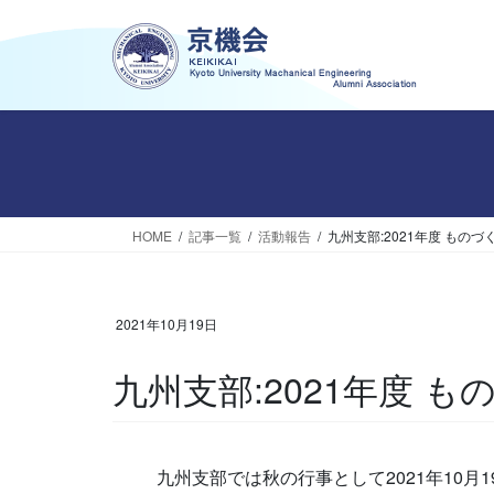
コ
ナ
ン
ビ
テ
ゲ
ン
ー
ツ
シ
へ
ョ
ス
ン
キ
に
ッ
移
HOME
記事一覧
活動報告
九州支部:2021年度 もの
プ
動
2021年10月19日
九州支部:2021年度
九州支部では秋の行事として2021年10月