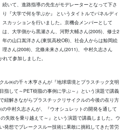
続いて、進路指導の先生がモデレーターとなって下さ
り『大学で何を学ぶか』 というタイトルでパネルディ
スカッションを行いました。京機会メンバーとして
は、大学側から黒瀬さん、河野大輔さん(2005)、修士2
年の山口嵩洋さん(東筑高校OB)、社会人からは鯨岡絵
理さん(2008)、北條未来さん(2011)、 中村久志さん
に分かれて参加しました。
クル㈱の千々木亨さんが『地球環境とプラスチック文明
目指して～PET樹脂の事例に学ぶ～』という演題で講義
で紐解きながらプラスチックリサイクルの今後の在り方
O㈱の中村久志さんが、『ウオシュレットの開発を通して
くの失敗を乗り越えて～』という演題で講義しました。ウ
い発想でブレークスルー技術に果敢に挑戦してきた苦労