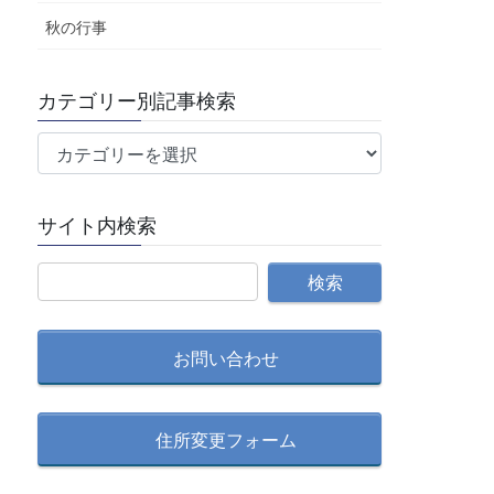
秋の行事
カテゴリー別記事検索
カ
テ
ゴ
サイト内検索
リ
ー
別
記
事
検
お問い合わせ
索
住所変更フォーム