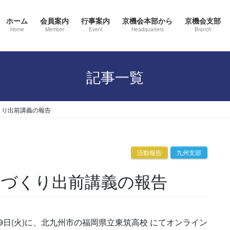
ホーム
会員案内
行事案内
京機会本部から
京機会支部
Home
Member
Event
Headquarters
Branch
記事一覧
づくり出前講義の報告
活動報告
九州支部
 ものづくり出前講義の報告
19日(火)に、北九州市の福岡県立東筑高校 にてオンライン