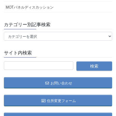
MOTパネルディスカッション
カテゴリー別記事検索
カ
テ
ゴ
サイト内検索
リ
ー
別
記
事
お問い合わせ
検
索
住所変更フォーム