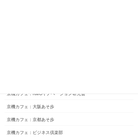
産学懇話会
異業種交流会
京機サロン：MOT研究会
京機学ぼう会
若手会
九日会
10年20年同窓会企画
京機カフェ：KMCイノベーション研究会
京機カフェ：大阪あそ歩
京機カフェ：京都あそ歩
京機カフェ：ビジネス倶楽部