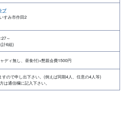
ラブ
葉県いすみ市作田2
:27～
計6組)
キャディ無し、昼食付)+懇親会費
1500
円
すので申し出下さい。(例えば同期4人、任意の4人等)
の方は通信欄に記入下さい。