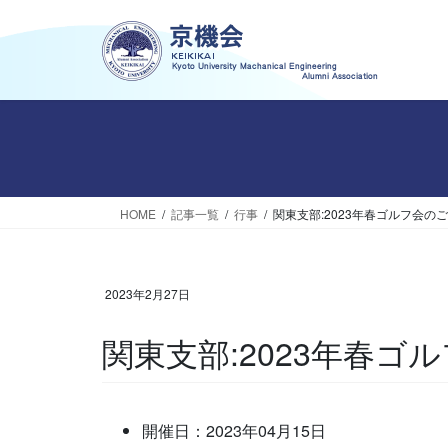
コ
ナ
ン
ビ
テ
ゲ
ン
ー
ツ
シ
へ
ョ
ス
ン
キ
に
ッ
移
HOME
記事一覧
行事
関東支部:2023年春ゴルフ会の
プ
動
2023年2月27日
関東支部:2023年春
開催日：2023年04月15日