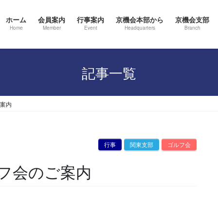
ホーム
会員案内
行事案内
京機会本部から
京機会支部
Home
Member
Event
Headquarters
Branch
記事一覧
ご案内
行事
関東支部
ゴルフ会
ゴルフ会のご案内