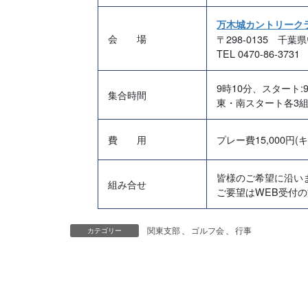
万木城カントリーク
会 場
〒298-0135 千
TEL 0470-86-3731
9時10分、スタート:9
集合時間
東・南スタート各3組(
費 用
プレー費
15,000円
(
皆様のご希望に沿いま
組み合せ
ご要望はWEB受付
関東支部
、
ゴルフ会
、
行事
カテゴリー