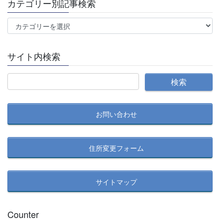
カテゴリー別記事検索
カ
テ
ゴ
サイト内検索
リ
ー
別
記
事
お問い合わせ
検
索
住所変更フォーム
サイトマップ
Counter