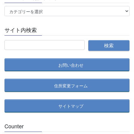
カ
テ
ゴ
サイト内検索
リ
ー
別
記
事
お問い合わせ
検
索
住所変更フォーム
サイトマップ
Counter