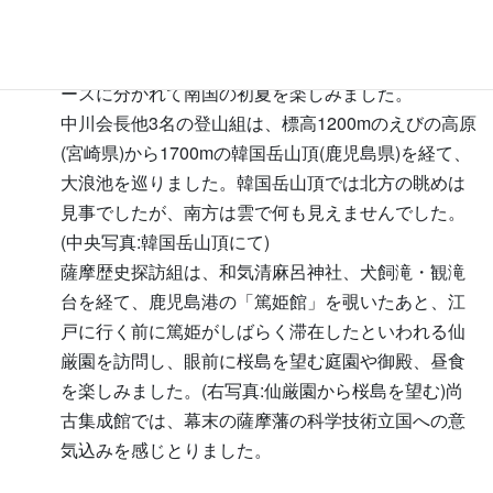
6月1日は韓国岳登山組と篤姫・薩摩歴史探訪の2コ
ースに分かれて南国の初夏を楽しみました。
中川会長他3名の登山組は、標高1200mのえびの高原
(宮崎県)から1700mの韓国岳山頂(鹿児島県)を経て、
大浪池を巡りました。韓国岳山頂では北方の眺めは
見事でしたが、南方は雲で何も見えませんでした。
(中央写真:韓国岳山頂にて)
薩摩歴史探訪組は、和気清麻呂神社、犬飼滝・観滝
台を経て、鹿児島港の「篤姫館」を覗いたあと、江
戸に行く前に篤姫がしばらく滞在したといわれる仙
厳園を訪問し、眼前に桜島を望む庭園や御殿、昼食
を楽しみました。(右写真:仙厳園から桜島を望む)尚
古集成館では、幕末の薩摩藩の科学技術立国への意
気込みを感じとりました。