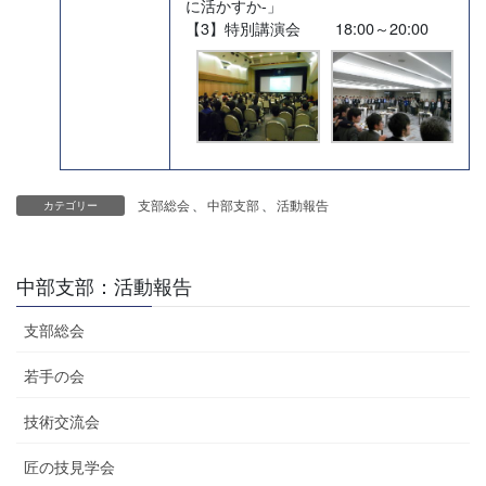
に活かすか-」
【3】特別講演会 18:00～20:00
支部総会
、
中部支部
、
活動報告
カテゴリー
中部支部：活動報告
支部総会
若手の会
技術交流会
匠の技見学会