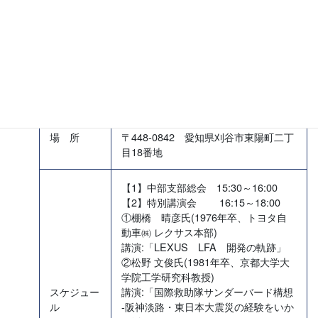
中部支部総会は、盛会に終了いたしました。有難う
ございました。
日 時
平成24年4月7日(土) 15:30～18:00
(株)豊田自動織機 シャインズ
場 所
〒448-0842 愛知県刈谷市東陽町二丁
目18番地
【1】中部支部総会 15:30～16:00
【2】特別講演会 16:15～18:00
①棚橋 晴彦氏(1976年卒、トヨタ自
動車㈱ レクサス本部)
講演:「LEXUS LFA 開発の軌跡」
②松野 文俊氏(1981年卒、京都大学大
学院工学研究科教授)
スケジュー
講演:「国際救助隊サンダーバード構想
ル
-阪神淡路・東日本大震災の経験をいか