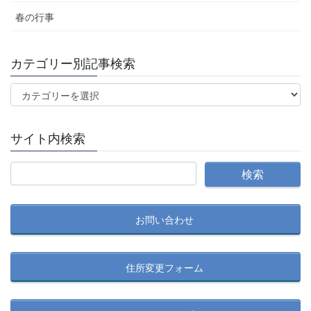
春の行事
カテゴリー別記事検索
カ
テ
ゴ
サイト内検索
リ
ー
別
記
事
お問い合わせ
検
索
住所変更フォーム