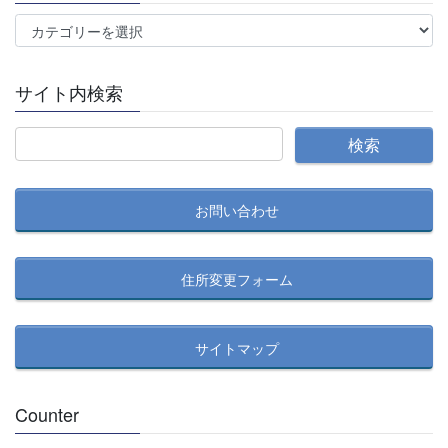
カ
テ
ゴ
サイト内検索
リ
ー
別
記
事
お問い合わせ
検
索
住所変更フォーム
サイトマップ
Counter