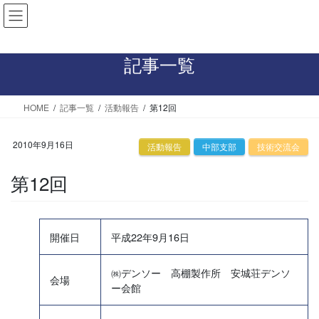
コ
ナ
ン
ビ
テ
ゲ
ン
ー
記事一覧
ツ
シ
へ
ョ
HOME
記事一覧
活動報告
第12回
ス
ン
キ
に
ッ
移
2010年9月16日
活動報告
中部支部
技術交流会
プ
動
第12回
開催日
平成22年9月16日
㈱デンソー 高棚製作所 安城荘デンソ
会場
ー会館