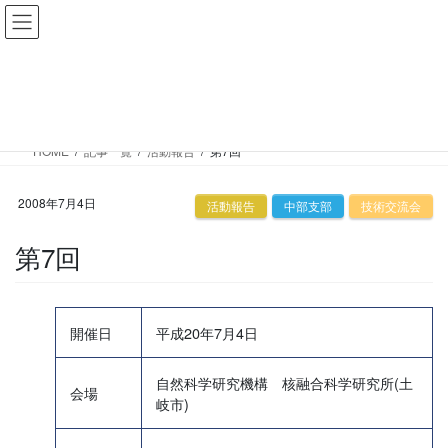
コ
ナ
ン
ビ
テ
ゲ
ン
ー
記事一覧
ツ
シ
へ
ョ
HOME
記事一覧
活動報告
第7回
ス
ン
キ
に
ッ
移
2008年7月4日
活動報告
中部支部
技術交流会
プ
動
第7回
開催日
平成20年7月4日
自然科学研究機構 核融合科学研究所(土
会場
岐市)