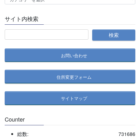
テ
ゴ
サイト内検索
リ
ー
別
記
事
お問い合わせ
検
索
住所変更フォーム
サイトマップ
Counter
総数:
731686