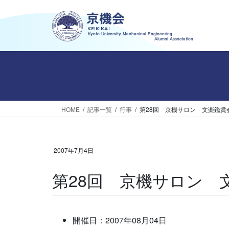
コ
ナ
ン
ビ
テ
ゲ
ン
ー
ツ
シ
へ
ョ
ス
ン
キ
に
ッ
移
HOME
記事一覧
行事
第28回 京機サロン 文楽鑑賞
プ
動
2007年7月4日
第28回 京機サロン 
開催日：2007年08月04日