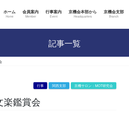
ホーム
会員案内
行事案内
京機会本部から
京機会支部
Home
Member
Event
Headquarters
Branch
記事一覧
会
行事
関西支部
京機サロン：MOT研究会
文楽鑑賞会