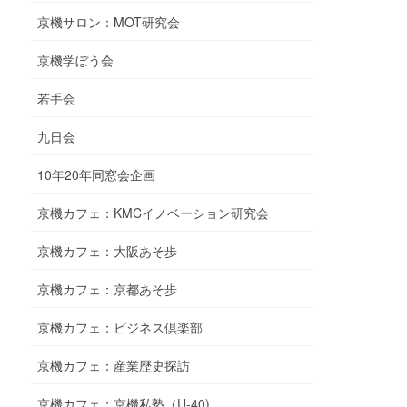
京機サロン：MOT研究会
京機学ぼう会
若手会
九日会
10年20年同窓会企画
京機カフェ：KMCイノベーション研究会
京機カフェ：大阪あそ歩
京機カフェ：京都あそ歩
京機カフェ：ビジネス倶楽部
京機カフェ：産業歴史探訪
京機カフェ：京機私塾（U-40)