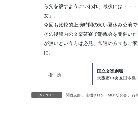
ら父を殺すようにいわれ、最後には・・・
女」。
今回も比較的上演時間の短い夏休み公演で
その後館内の文楽茶寮で懇親会を開催いた
が無いという方は必見、常連の方々もご家
に。
国立文楽劇場
場 所
大阪市中央区日本橋1-12-
関西支部
、
京機サロン：MOT研究会
、
行
カテゴリー