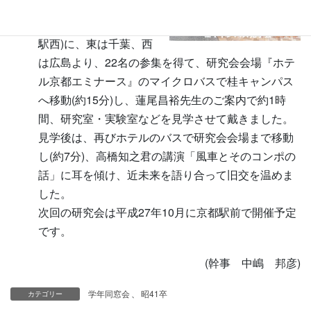
学会を開催しました。
JR桂川駅(京都駅より2
駅西)に、東は千葉、西
は広島より、22名の参集を得て、研究会会場『ホテ
ル京都エミナース』のマイクロバスで桂キャンパス
へ移動(約15分)し、蓮尾昌裕先生のご案内で約1時
間、研究室・実験室などを見学させて戴きました。
見学後は、再びホテルのバスで研究会会場まで移動
し(約7分)、高橋知之君の講演「風車とそのコンポの
話」に耳を傾け、近未来を語り合って旧交を温めま
した。
次回の研究会は平成27年10月に京都駅前で開催予定
です。
(幹事 中嶋 邦彦)
学年同窓会
、
昭41卒
カテゴリー