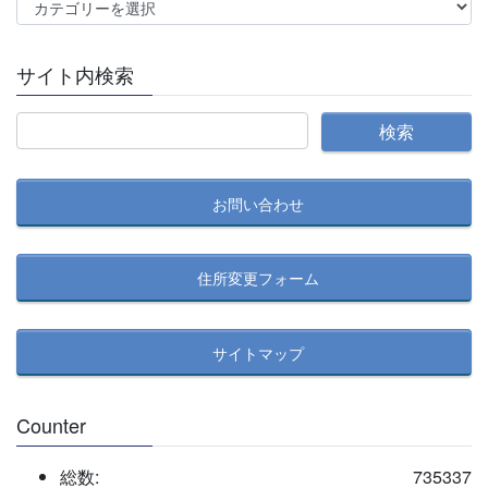
カ
テ
ゴ
サイト内検索
リ
ー
別
記
事
お問い合わせ
検
索
住所変更フォーム
サイトマップ
Counter
総数:
735337