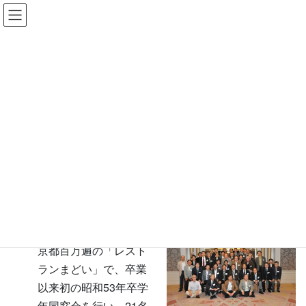
コ
ナ
ン
ビ
テ
ゲ
ン
ー
記事一覧
ツ
シ
へ
ョ
HOME
記事一覧
活動報告
学年同窓会
ス
ン
昭和50年 京大機械系卒 同窓会報告
キ
に
ッ
移
2012年10月13日
プ
動
学年同窓会
昭50卒
昭和50年 京大機械系卒 同窓会報告
平成24年10月13日に
京都百万遍の「レスト
ランまどい」で、卒業
以来初の昭和53年卒学
年同窓会を行い、21名