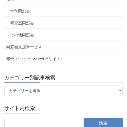
学年同窓会
研究室同窓会
その他同窓会
同窓会支援サービス
報告:バックナンバー(旧サイト)
カテゴリー別記事検索
カ
テ
ゴ
サイト内検索
リ
ー
別