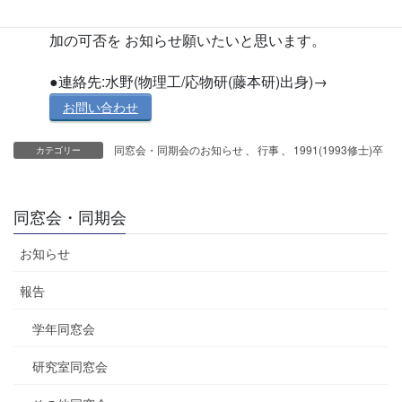
ー」という方は、是非ともメーリングリストへの参
加の可否を お知らせ願いたいと思います。
●連絡先:水野(物理工/応物研(藤本研)出身)→
お問い合わせ
同窓会・同期会のお知らせ
、
行事
、
1991(1993修士)卒
カテゴリー
同窓会・同期会
お知らせ
報告
学年同窓会
研究室同窓会